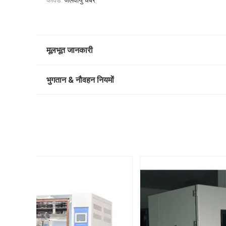
कीवर्ड:
जलवायु चैंबर
मूलभूत जानकारी
भुगतान & नौवहन नियमों