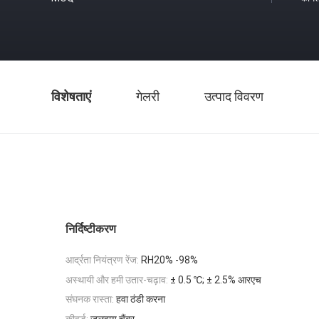
विशेषताएं
गेलरी
उत्पाद विवरण
निर्दिष्टीकरण
आर्द्रता नियंत्रण रेंज:
RH20% -98%
अस्थायी और हमी उतार-चढ़ाव:
± 0.5 ℃; ± 2.5% आरएच
संघनक रास्ता:
हवा ठंडी करना