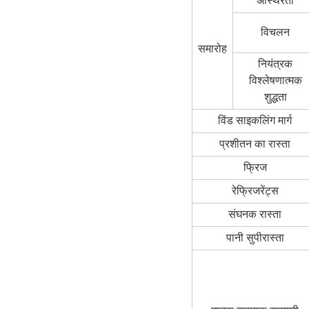
अस्थिरता
विचलन
समारोह
नियंत्रक
विश्लेषणात्मक
शुद्धता
विंड साइकलिंग मार्ग
प्रशीतन का रास्ता
फ्रिज
रेफ्रिजरेंट्स
संघनक रास्ता
पानी सु
पी
रास्ता