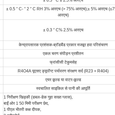
± 0.5 ° C ± 2.5% आरएच
± 0.5 ° C- ° 2 ° C RH 3% आरएच (> 75% आरएच);± 5% आरएच (≤
आरएच)
± 0.3 ° C% 2.5% आरएच
केन्द्रापसारक प्रशंसक-ब्रॉडबैंड प्रकार मजबूर हवा परिसंचरण
एकल चरण संपीड़न प्रशीतन
फ्रांसीसी टेकुमसेह
R4O4A यूएसए
ड्यूपॉन्ट
पर्यावरण संरक्षण सर्द (R23 + R404)
एयर कूल्ड या वाटर-कूल्ड
स्वचालित साइकिल से पानी की आपूर्ति
1 निरीक्षण खिड़की (डबल-डेक गुहा सख्त ग्लास),
बाईं ओर 1 50 मिमी परीक्षण छेद,
1 पीएल भीतरी कक्ष दीपक,