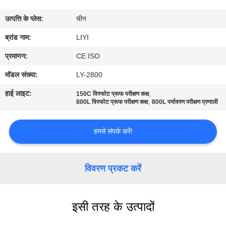
गुणवत्ता
उत्पत्ति के प्लेस:
चीन
नियंत्रण
ब्रांड नाम:
LIYI
संपर्क
प्रमाणन:
CE ISO
करें
मॉडल संख्या:
LY-2800
हाई लाइट:
,
150C विस्फोट प्रूफ परीक्षण कक्ष
,
एक
800L विस्फोट प्रूफ परीक्षण कक्ष
800L पर्यावरण परीक्षण प्रणाली
उद्धरण
हमसे संपर्क करें!
की
विनती
विवरण प्रकट करें
करे
साइटमैप
इसी तरह के उत्पादों