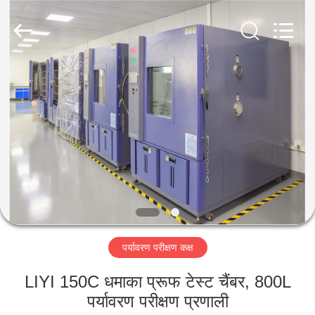
Liyi
Environmental
Technology
Co.,
Ltd..
All
Rights
Reserved.
घर
उत्पादों
हमारे
बारे
में
पर्यावरण परीक्षण कक्ष
कारखाना
भ्रमण
LIYI 150C धमाका प्रूफ टेस्ट चैंबर, 800L
पर्यावरण परीक्षण प्रणाली