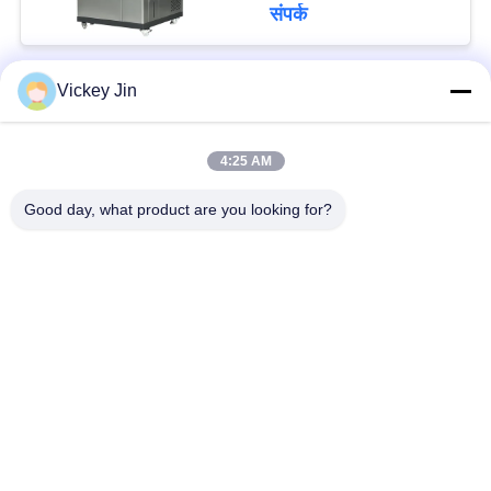
संपर्क
Vickey Jin
लोकप्रिय श्रेणियां
सभी
4:25 AM
जलवायु परीक्षण चैंबर
पर्यावरण परीक्षण कक्ष
Good day, what product are you looking for?
थर्मल शॉक टेस्ट चैम्बर
विद्युत सुखाने ओवन
औद्योगिक सुखाने ओवन
उम्र बढ़ने परीक्षण कक्ष
सैंड डस्ट टेस्ट चैंबर
नमक स्प्रे परीक्षण कक्ष
सदस्यता लें