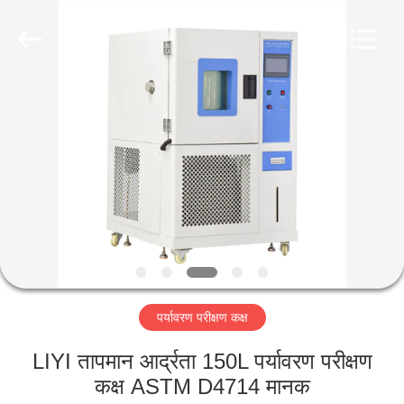
Liyi
Environmental
Technology
Co.,
Ltd..
All
Rights
Reserved.
घर
उत्पादों
हमारे
बारे
में
पर्यावरण परीक्षण कक्ष
कारखाना
भ्रमण
LIYI तापमान आर्द्रता 150L पर्यावरण परीक्षण
कक्ष ASTM D4714 मानक