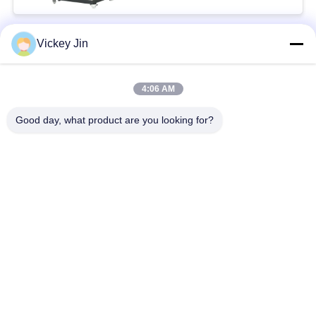
Vickey Jin
लोकप्रिय श्रेणियां
सभी
4:06 AM
जलवायु परीक्षण चैंबर
पर्यावरण परीक्षण कक्ष
Good day, what product are you looking for?
थर्मल शॉक टेस्ट चैम्बर
विद्युत सुखाने ओवन
औद्योगिक सुखाने ओवन
उम्र बढ़ने परीक्षण कक्ष
सैंड डस्ट टेस्ट चैंबर
नमक स्प्रे परीक्षण कक्ष
सदस्यता लें