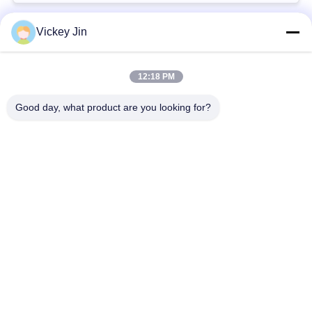
Vickey Jin
लोकप्रिय श्रेणियां
सभी
12:18 PM
जलवायु परीक्षण चैंबर
पर्यावरण परीक्षण कक्ष
Good day, what product are you looking for?
थर्मल शॉक टेस्ट चैम्बर
विद्युत सुखाने ओवन
औद्योगिक सुखाने ओवन
उम्र बढ़ने परीक्षण कक्ष
सैंड डस्ट टेस्ट चैंबर
नमक स्प्रे परीक्षण कक्ष
सदस्यता लें