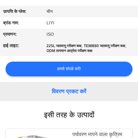
गुणवत्ता
उत्पत्ति के प्लेस:
चीन
नियंत्रण
ब्रांड नाम:
LIYI
संपर्क
प्रमाणन:
ISO
करें
हाई लाइट:
,
,
225L जलवायु परीक्षण कक्ष
TEMI880 जलवायु परीक्षण कक्ष
ODM तापमान आर्द्रता परीक्षण कक्ष
एक
हमसे संपर्क करें!
उद्धरण
की
विवरण प्रकट करें
विनती
करे
इसी तरह के उत्पादों
साइटमैप
पर्यावरण मापने वाला कृत्रिम