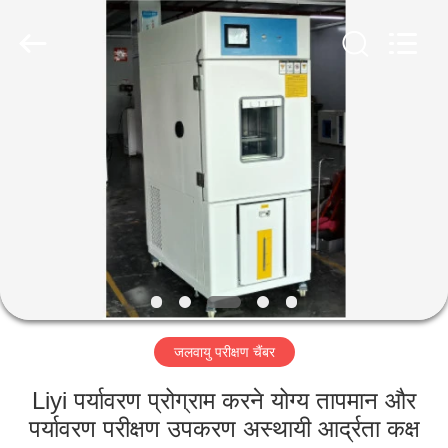
Liyi
Environmental
Technology
Co.,
Ltd..
All
Rights
Reserved.
घर
उत्पादों
हमारे
बारे
में
जलवायु परीक्षण चैंबर
कारखाना
भ्रमण
Liyi पर्यावरण प्रोग्राम करने योग्य तापमान और
पर्यावरण परीक्षण उपकरण अस्थायी आर्द्रता कक्ष