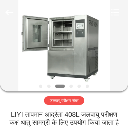
Liyi
Environmental
Technology
Co.,
Ltd..
All
Rights
Reserved.
घर
उत्पादों
हमारे
बारे
में
जलवायु परीक्षण चैंबर
कारखाना
भ्रमण
LIYI तापमान आर्द्रता 408L जलवायु परीक्षण
कक्ष धातु सामग्री के लिए उपयोग किया जाता है