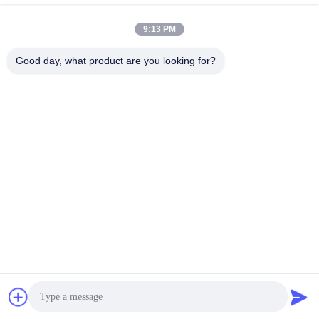
9:13 PM
लोकप्रिय श्रेणियां
सभी
Good day, what product are you looking for?
जलवायु परीक्षण चैंबर
पर्यावरण परीक्षण कक्ष
थर्मल शॉक टेस्ट चैम्बर
विद्युत सुखाने ओवन
औद्योगिक सुखाने ओवन
उम्र बढ़ने परीक्षण कक्ष
सैंड डस्ट टेस्ट चैंबर
नमक स्प्रे परीक्षण कक्ष
सदस्यता लें