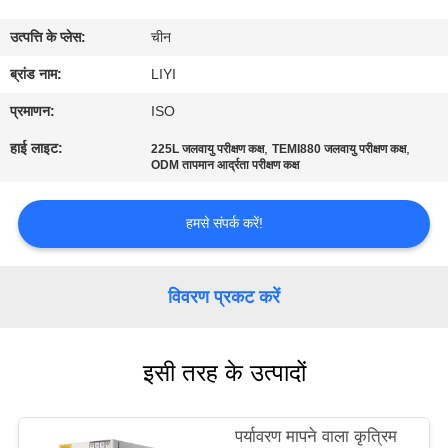
गुणवत्ता
उत्पत्ति के प्लेस:
चीन
नियंत्रण
ब्रांड नाम:
LIYI
संपर्क
प्रमाणन:
ISO
करें
हाई लाइट:
,
,
225L जलवायु परीक्षण कक्ष
TEMI880 जलवायु परीक्षण कक्ष
ODM तापमान आर्द्रता परीक्षण कक्ष
एक
हमसे संपर्क करें!
उद्धरण
की
विवरण प्रकट करें
विनती
करे
इसी तरह के उत्पादों
साइटमैप
पर्यावरण मापने वाला कृत्रिम