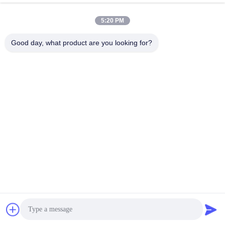
5:20 PM
लोकप्रिय श्रेणियां
सभी
Good day, what product are you looking for?
जलवायु परीक्षण चैंबर
पर्यावरण परीक्षण कक्ष
थर्मल शॉक टेस्ट चैम्बर
विद्युत सुखाने ओवन
औद्योगिक सुखाने ओवन
उम्र बढ़ने परीक्षण कक्ष
सैंड डस्ट टेस्ट चैंबर
नमक स्प्रे परीक्षण कक्ष
सदस्यता लें