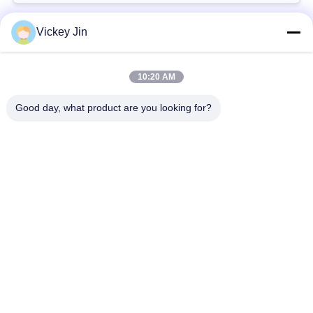
Vickey Jin
लोकप्रिय श्रेणियां
सभी
10:20 AM
जलवायु परीक्षण चैंबर
पर्यावरण परीक्षण कक्ष
Good day, what product are you looking for?
थर्मल शॉक टेस्ट चैम्बर
विद्युत सुखाने ओवन
औद्योगिक सुखाने ओवन
उम्र बढ़ने परीक्षण कक्ष
सैंड डस्ट टेस्ट चैंबर
नमक स्प्रे परीक्षण कक्ष
सदस्यता लें