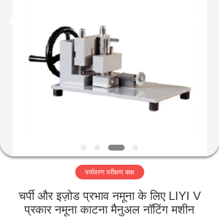
Liyi
Environmental
Technology
Co.,
Ltd..
All
Rights
Reserved.
घर
उत्पादों
हमारे
बारे
में
पर्यावरण परीक्षण कक्ष
कारखाना
भ्रमण
चर्पी और इज़ोड प्रभाव नमूना के लिए LIYI V
प्रकार नमूना काटना मैनुअल नॉटिंग मशीन