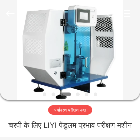
Liyi
Environmental
Technology
Co.,
Ltd..
All
Rights
Reserved.
घर
उत्पादों
हमारे
बारे
में
पर्यावरण परीक्षण कक्ष
कारखाना
भ्रमण
चरपी के लिए LIYI पेंडुलम प्रभाव परीक्षण मशीन