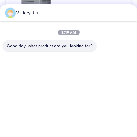
3500~20000USD MOQ:एक सेट
संपर्क
Vickey Jin
1:40 AM
लोकप्रिय श्रेणियां
सभी
Good day, what product are you looking for?
जलवायु परीक्षण चैंबर
पर्यावरण परीक्षण कक्ष
थर्मल शॉक टेस्ट चैम्बर
विद्युत सुखाने ओवन
औद्योगिक सुखाने ओवन
उम्र बढ़ने परीक्षण कक्ष
सैंड डस्ट टेस्ट चैंबर
नमक स्प्रे परीक्षण कक्ष