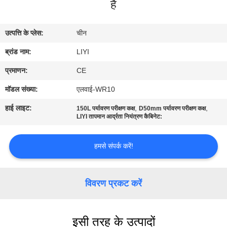
हैं
गुणवत्ता
नियंत्रण
उत्पत्ति के प्लेस:
चीन
ब्रांड नाम:
LIYI
संपर्क
करें
प्रमाणन:
CE
मॉडल संख्या:
एलवाई-WR10
एक
हाई लाइट:
,
,
150L पर्यावरण परीक्षण कक्ष
D50mm पर्यावरण परीक्षण कक्ष
LIYI तापमान आर्द्रता नियंत्रण कैबिनेट:
उद्धरण
की
हमसे संपर्क करें!
विनती
करे
विवरण प्रकट करें
साइटमैप
इसी तरह के उत्पादों