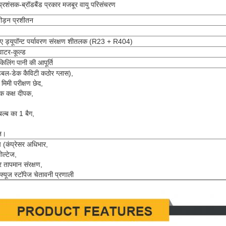
 प्रशंसक-ब्रॉडबैंड प्रकार मजबूर वायु परिसंचरण
ड़न प्रशीतन
ड्यूपॉन्ट पर्यावरण संरक्षण शीतलक (R23 + R404)
वाटर-कूल्ड
िलिंग पानी की आपूर्ति
 (डबल-डेक कैविटी कठोर ग्लास),
मिमी परीक्षण छेद,
क कक्ष दीपक,
बल्ब का 1 बैग,
न।
च (कंप्रेसर अधिभार,
ोल्टेज,
तापमान संरक्षण,
 फ्यूज स्टॉपेज चेतावनी प्रणाली