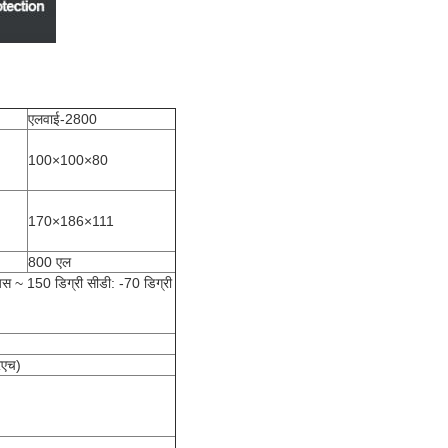
एलवाई-2800
100×100×80
170×186×111
800 एल
ियस ~ 150 डिग्री सीडी: -70 डिग्री
रएच)