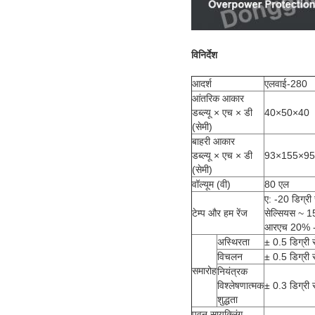
विनिर्देश
आदर्श
एलवाई-280
आंतरिक आकार
डब्ल्यू × एच × डी
40×50×40
(सेमी)
बाहरी आकार
डब्ल्यू × एच × डी
93×155×95
(सेमी)
वॉल्यूम (वी)
80 एल
ए: -20 डिग्री
टेम्प और हम रेंज
सेल्सियस ~ 15
आरएच 20% 
अस्थिरता
± 0.5 डिग्री
विचलन
± 0.5 डिग्र
समारोह
नियंत्रक
विश्लेषणात्मक
± 0.3 डिग्री
शुद्धता
पवन सायक्लिंग