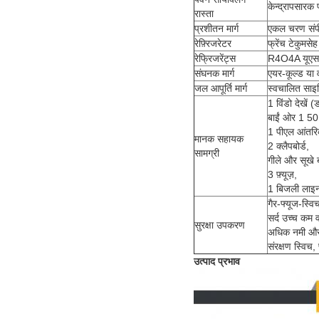
केन्द्रापसारक
रास्ता
प्रशीतन मार्ग
एकल चरण संपी
रेफ़्रिजरेटर
फ्रेंच टेकुमसेह
रेफ्रिजरेंट्स
R4O4A यूएसए 
संघनक मार्ग
एयर-कूल्ड या 
जल आपूर्ति मार्ग
स्वचालित साइक
1 विंडो देखें
बाईं ओर 1 50 
1 पीएल आंतरि
मानक सहायक
2 क्लैपबोर्ड,
सामग्री
गीले और सूखे 
3 फ़्यूज़,
1 बिजली लाइ
गैर-फ्यूज-स्वि
सर्द उच्च कम व
सुरक्षा उपकरण
अधिक नमी और 
संरक्षण स्विच,
उत्पाद प्रभाव