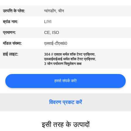
गुणवत्ता
उत्पत्ति के प्लेस:
ग्वांगडोंग, चीन
नियंत्रण
ब्रांड नाम:
LIYI
संपर्क
प्रमाणन:
CE, ISO
करें
मॉडल संख्या:
एलवाई-टीएस80
हाई लाइट:
,
304 # एसएस थर्मल शॉक टेस्ट प्रक्रिया
,
एक
एलआईवाईआई थर्मल शॉक टेस्ट प्रक्रिया
3 जोन पर्यावरण सिमुलेशन कक्ष
उद्धरण
की
हमसे संपर्क करें!
विनती
करे
विवरण प्रकट करें
साइटमैप
इसी तरह के उत्पादों