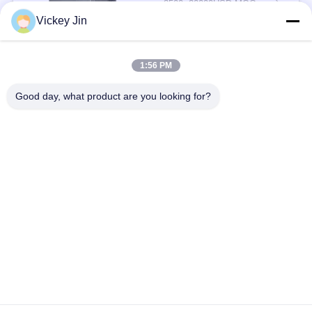
3500~20000USD MOQ:एक सेट
संपर्क
Vickey Jin
1:56 PM
लोकप्रिय श्रेणियां
सभी
Good day, what product are you looking for?
जलवायु परीक्षण चैंबर
पर्यावरण परीक्षण कक्ष
थर्मल शॉक टेस्ट चैम्बर
विद्युत सुखाने ओवन
औद्योगिक सुखाने ओवन
उम्र बढ़ने परीक्षण कक्ष
सैंड डस्ट टेस्ट चैंबर
नमक स्प्रे परीक्षण कक्ष