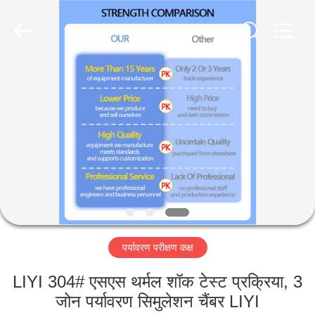
Liyi
Environmental
Technology
Co.,
Ltd..
All
Rights
Reserved.
घर
उत्पादों
हमारे
बारे
में
पर्यावरण परीक्षण कक्ष
कारखाना
भ्रमण
LIYI 304# एसएस थर्मल शॉक टेस्ट प्रक्रिया, 3
जोन पर्यावरण सिमुलेशन चैंबर LIYI