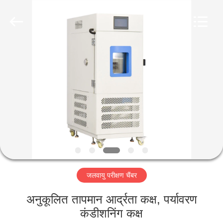
Liyi
Environmental
Technology
Co.,
Ltd..
All
Rights
Reserved.
घर
उत्पादों
हमारे
बारे
में
जलवायु परीक्षण चैंबर
कारखाना
भ्रमण
अनुकूलित तापमान आर्द्रता कक्ष, पर्यावरण
कंडीशनिंग कक्ष