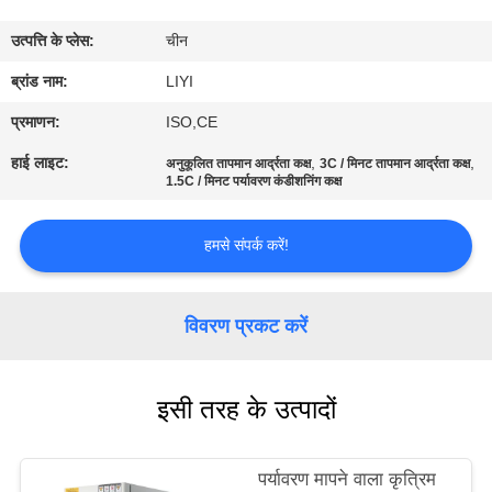
गुणवत्ता
उत्पत्ति के प्लेस:
चीन
नियंत्रण
ब्रांड नाम:
LIYI
संपर्क
प्रमाणन:
ISO,CE
करें
हाई लाइट:
,
,
अनुकूलित तापमान आर्द्रता कक्ष
3C / मिनट तापमान आर्द्रता कक्ष
1.5C / मिनट पर्यावरण कंडीशनिंग कक्ष
एक
हमसे संपर्क करें!
उद्धरण
की
विवरण प्रकट करें
विनती
करे
इसी तरह के उत्पादों
साइटमैप
पर्यावरण मापने वाला कृत्रिम