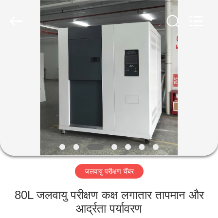
Liyi
Environmental
Technology
Co.,
Ltd..
All
Rights
Reserved.
घर
उत्पादों
हमारे
बारे
में
जलवायु परीक्षण चैंबर
कारखाना
भ्रमण
80L जलवायु परीक्षण कक्ष लगातार तापमान और
आर्द्रता पर्यावरण