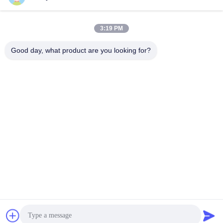
3:19 PM
लोकप्रिय श्रेणियां
सभी
Good day, what product are you looking for?
जलवायु परीक्षण चैंबर
पर्यावरण परीक्षण कक्ष
थर्मल शॉक टेस्ट चैम्बर
विद्युत सुखाने ओवन
औद्योगिक सुखाने ओवन
उम्र बढ़ने परीक्षण कक्ष
सैंड डस्ट टेस्ट चैंबर
नमक स्प्रे परीक्षण कक्ष
सदस्यता लें