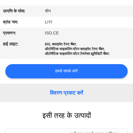
गुणवत्ता
उत्पत्ति के प्लेस:
चीन
नियंत्रण
ब्रांड नाम:
LIYI
संपर्क
प्रमाणन:
ISO,CE
करें
हाई लाइट:
,
80L क्लाइमेट टेस्ट चैंबर
,
ऑटोमैटिक साइकलिंग वॉटर क्लाइमेट टेस्ट चैंबर
ऑटोमैटिक साइकलिंग वॉटर टेम्परेचर ह्यूमिडिटी चैंबर:
एक
उद्धरण
हमसे संपर्क करें!
की
विनती
विवरण प्रकट करें
करे
इसी तरह के उत्पादों
साइटमैप