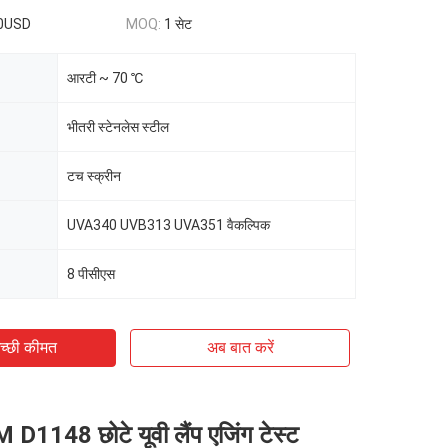
0USD
MOQ:
1 सेट
आरटी ~ 70 ℃
भीतरी स्टेनलेस स्टील
टच स्क्रीन
UVA340 UVB313 UVA351 वैकल्पिक
8 पीसीएस
च्छी कीमत
अब बात करें
D1148 छोटे यूवी लैंप एजिंग टेस्ट