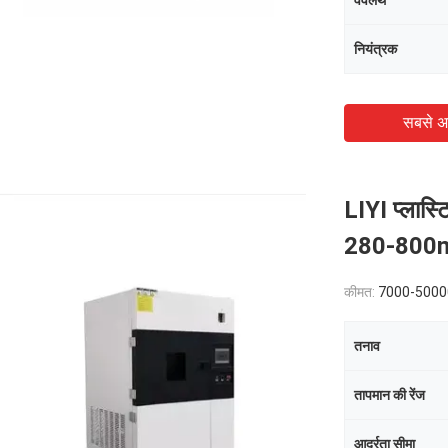
वेवलेंथ
नियंत्रक
सबसे अ
LIYI प्लास्
280-800nm ​
कीमत:
7000-500
तनाव
तापमान की रेंज
आर्द्रता सीमा