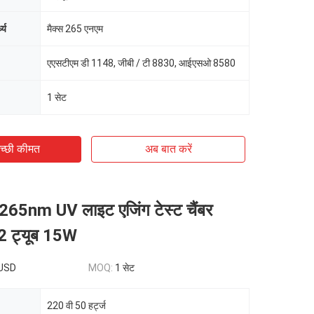
ध्य
मैक्स 265 एनएम
एएसटीएम डी 1148, जीबी / टी 8830, आईएसओ 8580
1 सेट
च्छी कीमत
अब बात करें
65nm UV लाइट एजिंग टेस्ट चैंबर
 ट्यूब 15W
USD
MOQ:
1 सेट
220 वी 50 हर्ट्ज