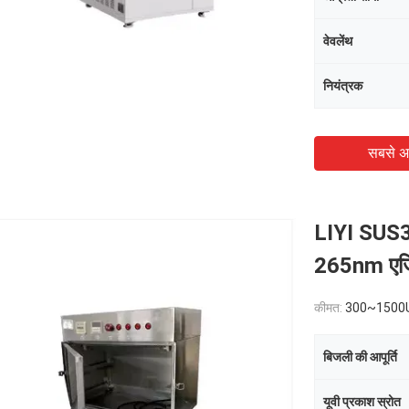
वेवलेंथ
नियंत्रक
सबसे अ
LIYI SUS3
265nm एजिं
कीमत:
300~1500
बिजली की आपूर्ति
यूवी प्रकाश स्रोत