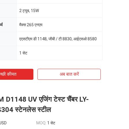
2 ट्यूब, 15W
ध्य
मैक्स 265 एनएम
एएसटीएम डी 1148, जीबी / टी 8830, आईएसओ 8580
1 सेट
च्छी कीमत
अब बात करें
D1148 UV एजिंग टेस्ट चैंबर LY-
04 स्टेनलेस स्टील
USD
MOQ:
1 सेट